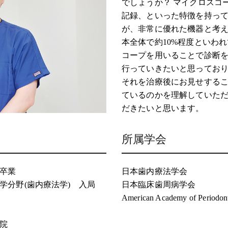
でしょうか？ マイクロスコ
記録、といった特徴を持って
が、非常に優れた機器と考
本全体で約10%程度といわ
コープを用いることで診断
行っていきたいと思っており
それを治療後にお見せする
ているのかを理解していた
だきたいと思います。
所属学会
 卒業
日本歯内療法学会
学分野(歯内療法学) 入局
日本臨床歯周病学会
American Academy of Per
開院