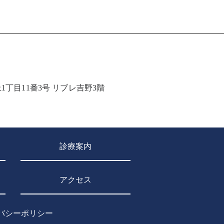
押上1丁目11番3号 リブレ吉野3階
診療案内
アクセス
バシーポリシー